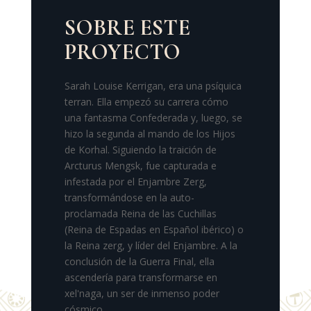
SOBRE ESTE
PROYECTO
Sarah Louise Kerrigan, era una psíquica
terran. Ella empezó su carrera cómo
una fantasma Confederada y, luego, se
hizo la segunda al mando de los Hijos
de Korhal. Siguiendo la traición de
Arcturus Mengsk, fue capturada e
infestada por el Enjambre Zerg,
transformándose en la auto-
proclamada Reina de las Cuchillas
(Reina de Espadas en Español ibérico) o
la Reina zerg, y líder del Enjambre. A la
conclusión de la Guerra Final, ella
ascendería para transformarse en
xel'naga, un ser de inmenso poder
cósmico.