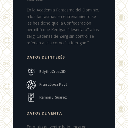
En la Academia Fantasma del Dominio,
a los fantasmas en entrenamiento se
les hes dicho que la Confederación
permitió que Kerrigan "desertara" a los
zerg. Cadenas de Zerg sin control se
referían a ella como "la Kerrigan."
DATOS DE INTERÉS
EdytheCross3D
Fran López Payá
Ramón J. Suárez
DATOS DE VENTA
Formato de venta: bajo encargo