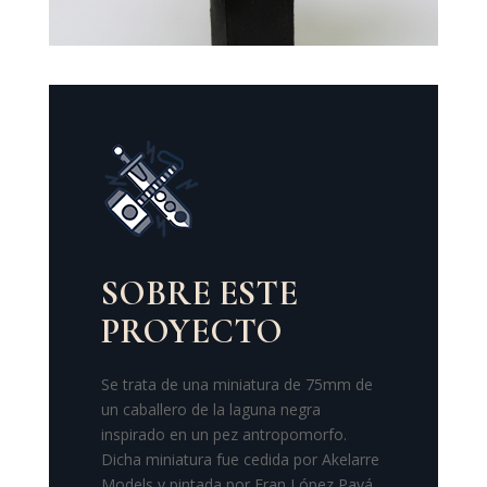
SOBRE ESTE
PROYECTO
Se trata de una miniatura de 75mm de
un caballero de la laguna negra
inspirado en un pez antropomorfo.
Dicha miniatura fue cedida por Akelarre
Models y pintada por Fran López Payá