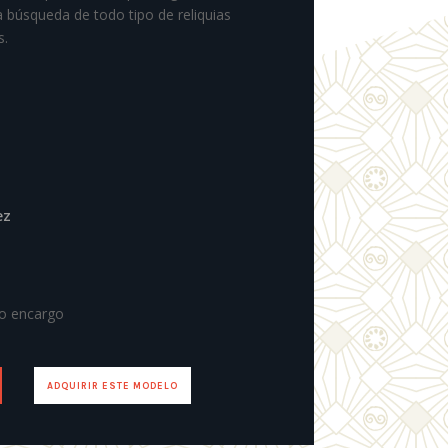
la búsqueda de todo tipo de reliquias
s.
ez
jo encargo
ADQUIRIR ESTE MODELO