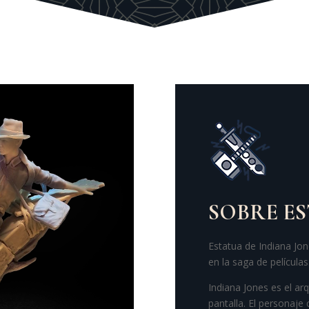
SOBRE E
Estatua de Indiana Jo
en la saga de películas
Indiana Jones es el a
pantalla. El personaje