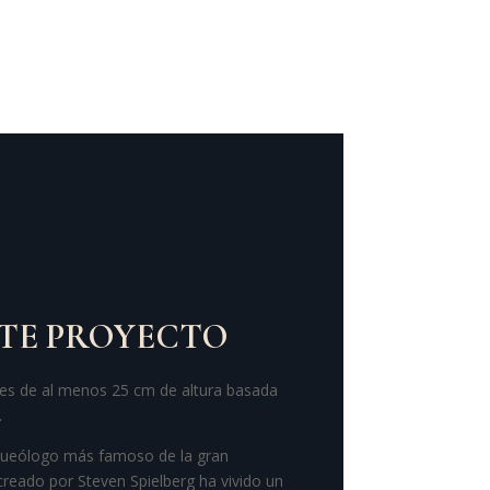
STE PROYECTO
nes de al menos 25 cm de altura basada
.
rqueólogo más famoso de la gran
 creado por Steven Spielberg ha vivido un