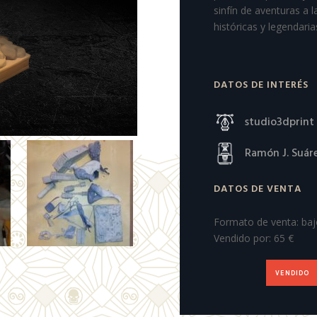
sinfín de aventuras a 
históricas y legendaria
DATOS DE INTERÉS
studio3dprint
Ramón J. Suár
DATOS DE VENTA
Formato de venta: ba
Vendido por: 65 €
VENDIDO